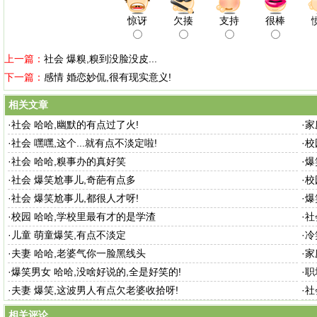
惊讶
欠揍
支持
很棒
上一篇：
社会 爆糗,糗到没脸没皮...
下一篇：
感情 婚恋妙侃,很有现实意义!
相关文章
·
社会 哈哈,幽默的有点过了火!
·
家
·
社会 嘿嘿,这个...就有点不淡定啦!
·
校
·
社会 哈哈,糗事办的真好笑
·
爆
·
社会 爆笑尬事儿,奇葩有点多
·
校
·
社会 爆笑尬事儿,都很人才呀!
·
爆
·
校园 哈哈,学校里最有才的是学渣
·
社
·
儿童 萌童爆笑,有点不淡定
·
冷
·
夫妻 哈哈,老婆气你一脸黑线头
·
家
·
爆笑男女 哈哈,没啥好说的,全是好笑的!
·
职
·
夫妻 爆笑,这波男人有点欠老婆收拾呀!
·
社
相关评论