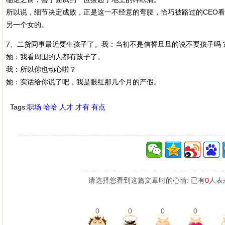
所以说，细节决定成败，正是这一不经意的弯腰，恰巧被路过的CEO看
另一个女的。
7、二货同事最近要生孩子了。我：当初不是信誓旦旦的说不要孩子吗
她：我看周围的人都有孩子了。
我：所以你也动心啦？
她：实话给你说了吧，我是眼红那几个月的产假。
Tags:
职场
哈哈
人才
才有
有点
请选择您看到这篇文章时的心情: 已有
0
人表
0
0
0
0