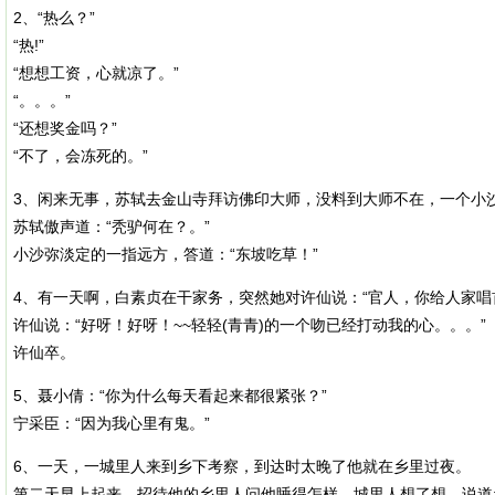
2、“热么？”
“热!”
“想想工资，心就凉了。”
“。。。”
“还想奖金吗？”
“不了，会冻死的。”
3、闲来无事，苏轼去金山寺拜访佛印大师，没料到大师不在，一个小
苏轼傲声道：“秃驴何在？。”
小沙弥淡定的一指远方，答道：“东坡吃草！”
4、有一天啊，白素贞在干家务，突然她对许仙说：“官人，你给人家唱
许仙说：“好呀！好呀！~~轻轻(青青)的一个吻已经打动我的心。。。”
许仙卒。
5、聂小倩：“你为什么每天看起来都很紧张？”
宁采臣：“因为我心里有鬼。”
6、一天，一城里人来到乡下考察，到达时太晚了他就在乡里过夜。
第二天早上起来，招待他的乡里人问他睡得怎样，城里人想了想，说道: