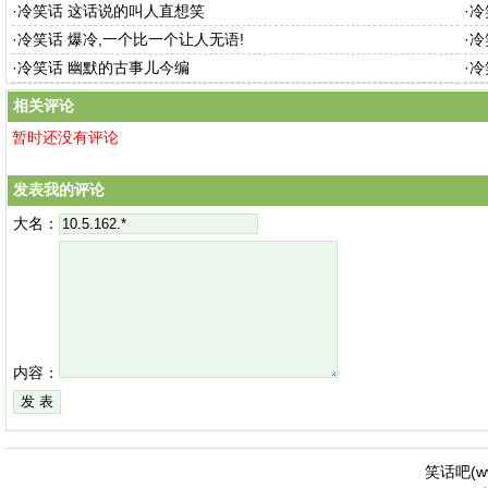
·
冷笑话 这话说的叫人直想笑
·
冷
·
冷笑话 爆冷,一个比一个让人无语!
·
冷
·
冷笑话 幽默的古事儿今编
·
冷
相关评论
暂时还没有评论
发表我的评论
大名：
内容：
笑话吧(
w