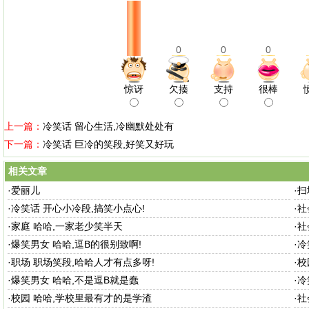
0
0
0
惊讶
欠揍
支持
很棒
上一篇：
冷笑话 留心生活,冷幽默处处有
下一篇：
冷笑话 巨冷的笑段,好笑又好玩
相关文章
·
爱丽儿
·
扫
·
冷笑话 开心小冷段,搞笑小点心!
·
社
·
家庭 哈哈,一家老少笑半天
·
社
·
爆笑男女 哈哈,逗B的很别致啊!
·
冷
·
职场 职场笑段,哈哈人才有点多呀!
·
校
·
爆笑男女 哈哈,不是逗B就是蠢
·
冷
·
校园 哈哈,学校里最有才的是学渣
·
社