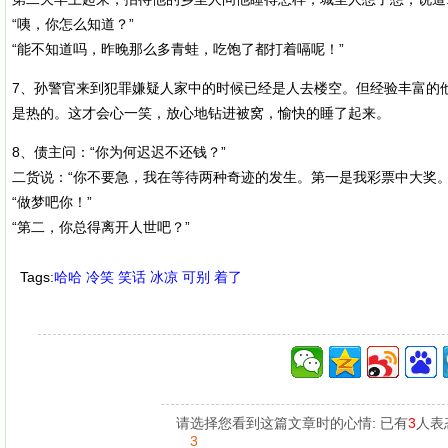
“咦，你怎么知道？”
“能不知道吗，昨晚那么多青蛙，吃饱了都打着嗝呢！”
7、孙警官来到犯罪嫌疑人家中的时候已经是人去楼空。但经验丰富的
是热的。这才会心一笑，放心地钻进被窝，愉快的睡了起来。
8、债主问：“你为何迟迟不还钱？”
二货说：“你不要急，我在等待两种奇迹的发生。第一是我彩票中大奖。
“做梦吧你！”
“第二，你总得离开人世吧？”
Tags:
哈哈
冷笑
笑话
冰凉
可别
着了
请选择您看到这篇文章时的心情: 已有
3
人表
3