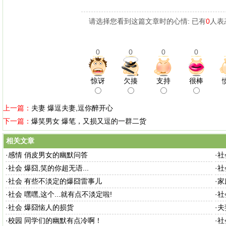
请选择您看到这篇文章时的心情: 已有
0
人表
0
0
0
0
惊讶
欠揍
支持
很棒
上一篇：
夫妻 爆逗夫妻,逗你醉开心
下一篇：
爆笑男女 爆笔，又损又逗的一群二货
相关文章
·
感情 俏皮男女的幽默问答
·
社
·
社会 爆囧,笑的你超无语...
·
社
·
社会 有些不淡定的爆囧雷事儿
·
家
·
社会 嘿嘿,这个...就有点不淡定啦!
·
社
·
社会 爆囧恼人的损货
·
夫
·
校园 同学们的幽默有点冷啊！
·
社