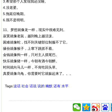
3.希望那个人发现我还没睡。
4.没老婆。
5.拖延症晚期。
6.我不是明明。
11、梦想就像龙一样，现实中很难见到。
寂寞就像老鼠，越到晚上越活泼。
困难就像蛇，找不到关键部位制服不了它。
缘份就像猴子，上窜下跳抓不着。
金钱就像狗一样，只对主人摆尾巴。
快乐就像猪一样，今朝有酒今朝醉。
时间就向马儿一样，不肯吃回头草。
真爱就像乌龟，你需要时它就躲起来了。。。
Tags:
这话
社会
话说
说的
幽默
还有
水平