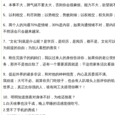
4、本事不大，脾气就不要太大，否则你会很麻烦。能力不大，欲望就
5、以利相交，利尽则散；以势相交，势败则倾；以权相交，权失则弃
6、两个人的沟通70%是情绪，30%是内容，如果沟通情绪不对，那
不然误会只会越来越深。
7、“文化”到底是什么呢？是学历，是经历，是阅历，都不是。文化可
为前提的自由；为别人着想的善良！
8、刚生完孩子的妈妈们，我以过来人的身份告诉你，如果你的老公突
务，那并不是他出轨了，还有一个重要原因就是：干这些家务活比看孩
9、提起外界的诸多非议，和对他的种种指责，内心及其委屈不满。
我劝道：大可不必。就算你关门吃饺子，也会有人趴墙头上批评你的馅
世界上，真正比你强的人，谁有闲工夫搭理你啊？！
10、明明知道熬夜对身体不好，为啥还熬夜？
1.白天啥事也没干成，晚上早睡的话感觉很吃亏。
2.受不了手机的诱或！