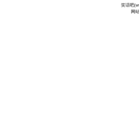
笑话吧(
w
网