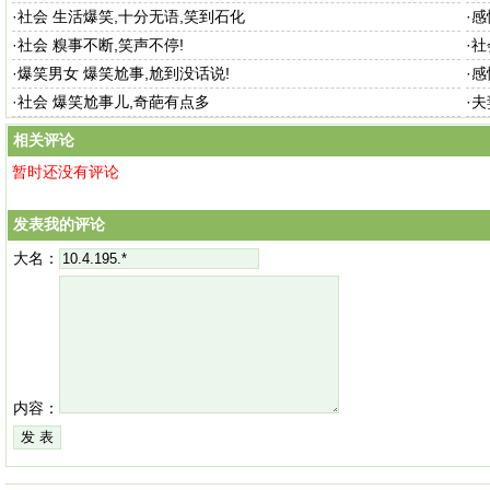
·
社会 生活爆笑,十分无语,笑到石化
·
感
·
社会 糗事不断,笑声不停!
·
社
·
爆笑男女 爆笑尬事,尬到没话说!
·
感
·
社会 爆笑尬事儿,奇葩有点多
·
夫
相关评论
暂时还没有评论
发表我的评论
大名：
内容：