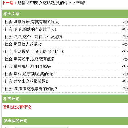
下一篇：
感情 聊到男女这话题,笑的停不下来呢!
相关文章
·
社会 幽默逗语,有笑有理又逗人
·
社
·
社会 哈哈,幽默的有点过了火!
·
社
·
社会 嘿嘿,这个...就有点不淡定啦!
·
社
·
社会 爆囧恼人的损货
·
社
·
社会 生活爆笑,十分无语,笑到石化
·
社
·
社会 爆笑尬事儿,奇葩有点多
·
社
·
社会 爆糗现场,糗的直挠头
·
社
·
社会 爆囧,尬事频现,笑的灿烂
·
社
·
社会 才华出众的爆笑逗B
·
社
·
社会 噗,看看这糗事办的如何?
·
社
相关评论
暂时还没有评论
发表我的评论