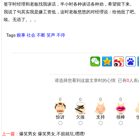
签字时经理和老板找我谈话，半小时各种谈话各种劝，希望留下来。
我说了句其实我是嫌工资低，这时老板悠悠的对经理说：给他批了吧。
唉。无语了。。。
Tags:
糗事
社会
不断
笑声
不停
请选择您看到这篇文章时的心情: 已有
0
人表
0
0
0
0
惊讶
欠揍
支持
很棒
上一篇：
爆笑男女 爆笑男女,不损就坑,嘿嘿!