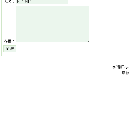
大名：
内容：
笑话吧(
w
网