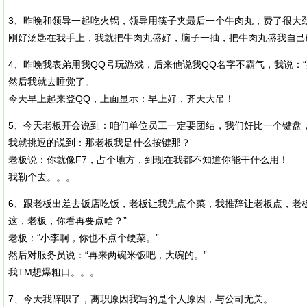
3、昨晚和领导一起吃火锅，领导用筷子夹最后一个牛肉丸，费了很大
刚好汤匙在我手上，我就把牛肉丸盛好，脑子一抽，把牛肉丸盛我自己
4、昨晚我表弟用我QQ号玩游戏，后来他说我QQ名字不霸气，我说：“
然后我就去睡觉了。
今天早上起来登QQ，上面显示：早上好，齐天大吊！
5、今天老板开会说到：咱们单位员工一定要团结，我们好比一个键盘
我就挑逗的说到：那老板我是什么按键那？
老板说：你就像F7，占个地方，到现在我都不知道你能干什么用！
我勒个去。。。
6、跟老板出差去饭店吃饭，老板让我先点个菜，我推辞让老板点，老
这，老板，你看再要点啥？”
老板：“小李啊，你也不点个硬菜。”
然后对服务员说：“再来两碗米饭吧，大碗的。”
我TM想爆粗口。。。
7、今天我辞职了，离职原因我写的是个人原因，与公司无关。