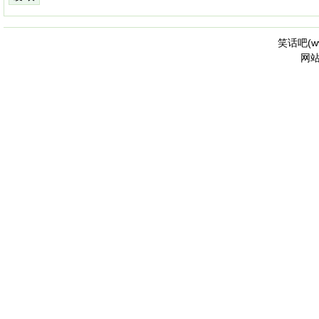
笑话吧(
w
网