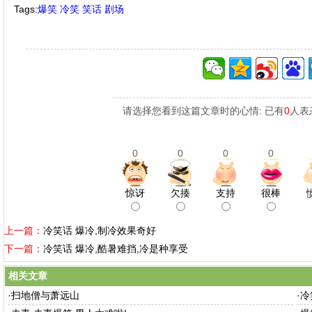
Tags:
爆笑
冷笑
笑话
剧场
请选择您看到这篇文章时的心情: 已有
0
人表
0
0
0
0
惊讶
欠揍
支持
很棒
上一篇：
冷笑话 爆冷,制冷效果奇好
下一篇：
冷笑话 爆冷,酷暑难挡,冷是种享受
相关文章
·
扫地僧与萧远山
·
冷