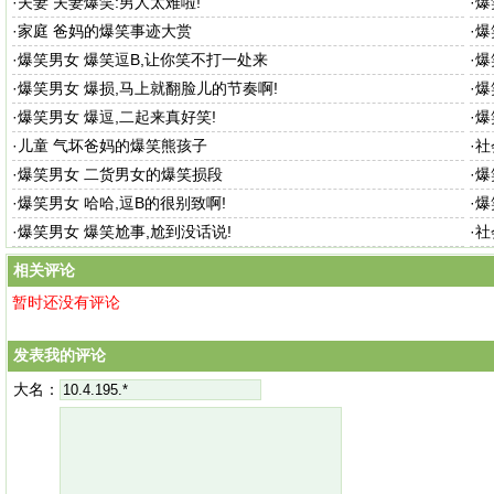
·
夫妻 夫妻爆笑:男人太难啦!
·
爆
·
家庭 爸妈的爆笑事迹大赏
·
爆
·
爆笑男女 爆笑逗B,让你笑不打一处来
·
爆
·
爆笑男女 爆损,马上就翻脸儿的节奏啊!
·
爆
·
爆笑男女 爆逗,二起来真好笑!
·
爆
·
儿童 气坏爸妈的爆笑熊孩子
·
社
·
爆笑男女 二货男女的爆笑损段
·
爆
·
爆笑男女 哈哈,逗B的很别致啊!
·
爆
·
爆笑男女 爆笑尬事,尬到没话说!
·
社
相关评论
暂时还没有评论
发表我的评论
大名：