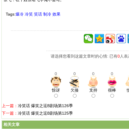
Tags:
爆冷
冷笑
笑话
制冷
效果
请选择您看到这篇文章时的心情: 已有
0
人表
0
0
0
0
惊讶
欠揍
支持
很棒
上一篇：
冷笑话 爆笑之逗B剧场第126季
下一篇：
冷笑话 爆笑之逗B剧场第125季
相关文章