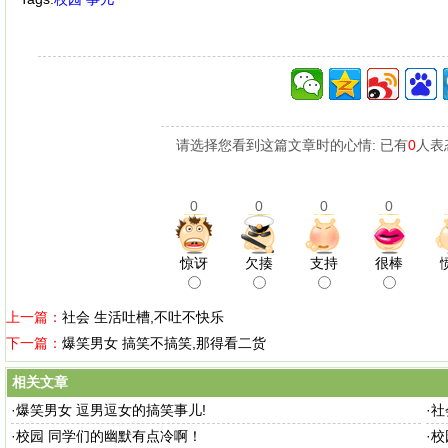
请选择您看到这篇文章时的心情: 已有
0
人表
0
0
0
0
惊讶
欠揍
支持
很棒
上一篇：
社会 生活吐槽,不吐不快乐
下一篇：
爆笑男女 搞笑不搞笑,那得看二货
相关文章
·
爆笑男女 逗男逗女的搞笑事儿!
·
社
·
校园 同学们的幽默有点冷啊！
·
校