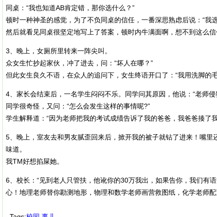
同桌：“我也知道AB肯定错，那你选什么？”
顿时一种神圣的感觉，为了不负同桌的信任，一番深思熟虑后说：“我选
然后就看见同桌很坚定地写上了答案，顿时内牛满面啊，想不到这么信
3、晚上，女厕所里转来一阵尖叫。
众女生忙抄起家伙，冲了进去，问：“坏人在哪？”
但此女生良久不语，在众人的追问下，女生终语开口了：“我用洗脚的毛
4、家长会结束后，一名学生闷闷不乐。同学问其原因，他说：“老师侵
同学很奇怪，又问：“怎么会发生这样的事情呢?”
学生解释道：“因为老师把我的考试成绩告诉了我的爸爸，我爸爸揍了我
5、晚上，室友去和男友腻歪回来后，掀开我的被子就钻了进来！嘴里
味道。
我TM好想掐屎她。
6、校长：“见到老人只管扶，他讹你的30万我出，如果告你，我们有
心！地理老师替你勘测地形，物理和数学老师画营救图纸，化学老师配
Tags:
校园
事儿