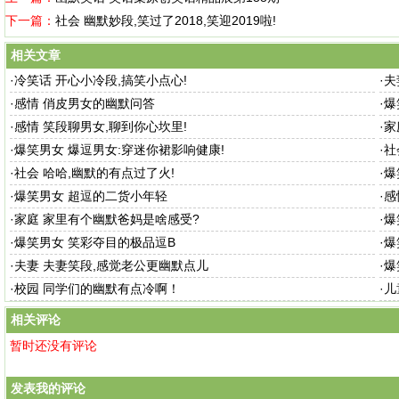
下一篇：
社会 幽默妙段,笑过了2018,笑迎2019啦!
相关文章
·
冷笑话 开心小冷段,搞笑小点心!
·
夫
·
感情 俏皮男女的幽默问答
·
爆
·
感情 笑段聊男女,聊到你心坎里!
·
家
·
爆笑男女 爆逗男女:穿迷你裙影响健康!
·
社
·
社会 哈哈,幽默的有点过了火!
·
爆
·
爆笑男女 超逗的二货小年轻
·
感
·
家庭 家里有个幽默爸妈是啥感受?
·
爆
·
爆笑男女 笑彩夺目的极品逗B
·
爆
·
夫妻 夫妻笑段,感觉老公更幽默点儿
·
爆
·
校园 同学们的幽默有点冷啊！
·
儿
相关评论
暂时还没有评论
发表我的评论