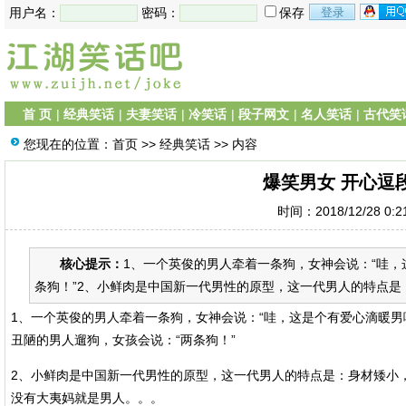
用户名：
密码：
保存
首 页
|
经典笑话
|
夫妻笑话
|
冷笑话
|
段子网文
|
名人笑话
|
古代笑
您现在的位置：
首页
>>
经典笑话
>> 内容
爆笑男女 开心逗
时间：2018/12/28 0:
核心提示：
1、一个英俊的男人牵着一条狗，女神会说：“哇，
条狗！”2、小鲜肉是中国新一代男性的原型，这一代男人的特点是：
1、一个英俊的男人牵着一条狗，女神会说：“哇，这是个有爱心滴暖男
丑陋的男人遛狗，女孩会说：“两条狗！”
2、小鲜肉是中国新一代男性的原型，这一代男人的特点是：身材矮小
没有大夷妈就是男人。。。