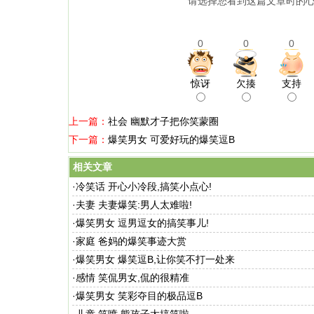
请选择您看到这篇文章时的心
0
0
0
惊讶
欠揍
支持
上一篇：
社会 幽默才子把你笑蒙圈
下一篇：
爆笑男女 可爱好玩的爆笑逗B
相关文章
·
冷笑话 开心小冷段,搞笑小点心!
·
夫妻 夫妻爆笑:男人太难啦!
·
爆笑男女 逗男逗女的搞笑事儿!
·
家庭 爸妈的爆笑事迹大赏
·
爆笑男女 爆笑逗B,让你笑不打一处来
·
感情 笑侃男女,侃的很精准
·
爆笑男女 笑彩夺目的极品逗B