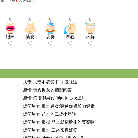
情: 已有
0
人表态：
0
0
0
0
0
很棒
愤怒
搞笑
恶心
不解
·
夫妻 夫妻不搞笑,日子没味道!
·
感情 俏皮男女的幽默问答
·
感情 笑段聊男女,聊到你心坎里!
·
爆笑男女 爆逗男女:穿迷你裙影响健康!
·
爆笑男女 超逗的二货小年轻
·
爆笑男女 爆损,马上就翻脸儿的节奏啊!
·
爆笑男女 爆逗,二起来真好笑!