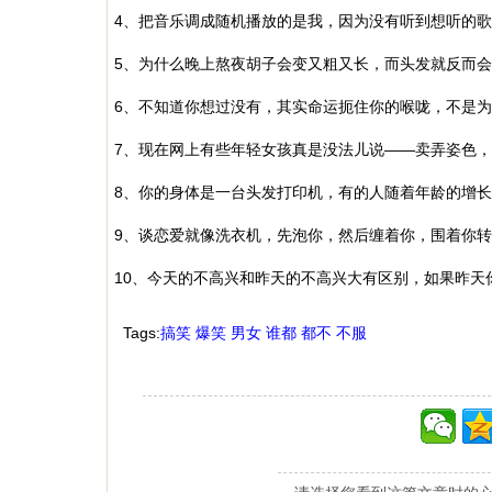
4、把音乐调成随机播放的是我，因为没有听到想听的
5、为什么晚上熬夜胡子会变又粗又长，而头发就反而会
6、不知道你想过没有，其实命运扼住你的喉咙，不是
7、现在网上有些年轻女孩真是没法儿说——卖弄姿色
8、你的身体是一台头发打印机，有的人随着年龄的增
9、谈恋爱就像洗衣机，先泡你，然后缠着你，围着你
10、今天的不高兴和昨天的不高兴大有区别，如果昨
Tags:
搞笑
爆笑
男女
谁都
都不
不服