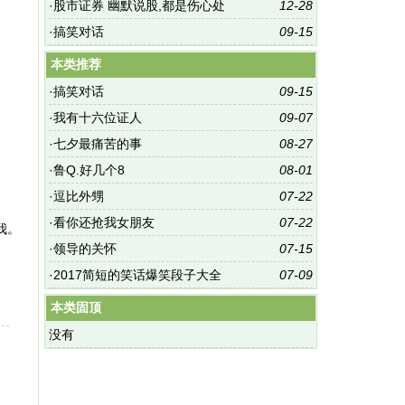
·
股市证券 幽默说股,都是伤心处
12-28
·
搞笑对话
09-15
本类推荐
·
搞笑对话
09-15
·
我有十六位证人
09-07
·
七夕最痛苦的事
08-27
·
鲁Q.好几个8
08-01
·
逗比外甥
07-22
·
看你还抢我女朋友
07-22
我。
·
领导的关怀
07-15
·
2017简短的笑话爆笑段子大全
07-09
本类固顶
没有