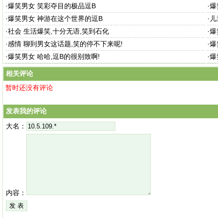
·
爆笑男女 笑彩夺目的极品逗B
·
爆
·
爆笑男女 神游在这个世界的逗B
·
儿
·
社会 生活爆笑,十分无语,笑到石化
·
爆
·
感情 聊到男女这话题,笑的停不下来呢!
·
爆
·
爆笑男女 哈哈,逗B的很别致啊!
·
爆
相关评论
暂时还没有评论
发表我的评论
大名：
内容：