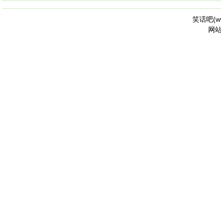
笑话吧(
w
网