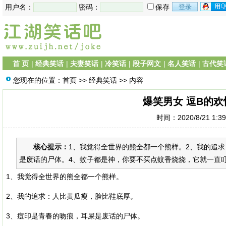
用户名：
密码：
保存
首 页
|
经典笑话
|
夫妻笑话
|
冷笑话
|
段子网文
|
名人笑话
|
古代笑
您现在的位置：
首页
>>
经典笑话
>> 内容
爆笑男女 逗B的欢
时间：2020/8/21 1:3
核心提示：
1、我觉得全世界的熊全都一个熊样。2、我的追
是废话的尸体。4、蚊子都是神，你要不买点蚊香烧烧，它就一直叮你
1、我觉得全世界的熊全都一个熊样。
2、我的追求：人比黄瓜瘦，脸比鞋底厚。
3、痘印是青春的吻痕，耳屎是废话的尸体。