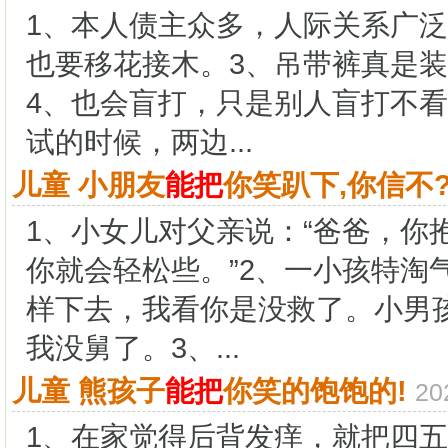
1、本人债主众多，人际关系广泛
也要移花接木。3、吊带裤真是
4、也会盲打，只是别人盲打不看
试的时候，两边...
儿童 小朋友
能把
你笑趴下,你信不
1、小女儿对父亲说：“爸爸，你
你就会轻松些。”2、一小孩特淘
样下去，我看你是没救了。小男
我没舅了。3、...
儿童 熊孩子
能把
你笑的饱饱的!
20
1、在家觉得后背发痒，就把四五