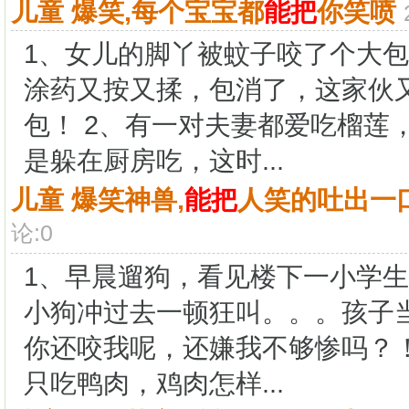
儿童 爆笑,每个宝宝都
能把
你笑喷
1、女儿的脚丫被蚊子咬了个大
涂药又按又揉，包消了，这家伙
包！ 2、有一对夫妻都爱吃榴莲
是躲在厨房吃，这时...
儿童 爆笑神兽,
能把
人笑的吐出一
论:0
1、早晨遛狗，看见楼下一小学
小狗冲过去一顿狂叫。。。孩子
你还咬我呢，还嫌我不够惨吗？
只吃鸭肉，鸡肉怎样...