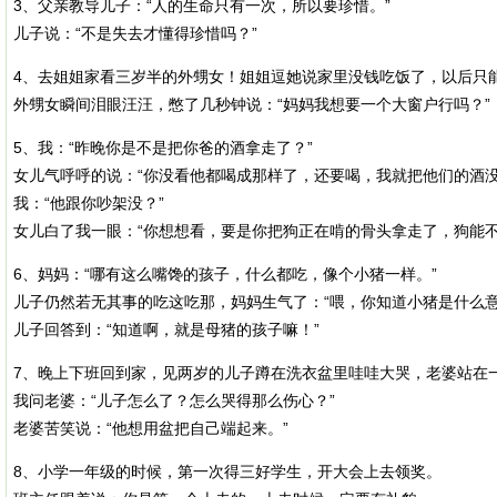
3、父亲教导儿子：“人的生命只有一次，所以要珍惜。”
儿子说：“不是失去才懂得珍惜吗？”
4、去姐姐家看三岁半的外甥女！姐姐逗她说家里没钱吃饭了，以后只
外甥女瞬间泪眼汪汪，憋了几秒钟说：“妈妈我想要一个大窗户行吗？”
5、我：“昨晚你是不是把你爸的酒拿走了？”
女儿气呼呼的说：“你没看他都喝成那样了，还要喝，我就把他们的酒没
我：“他跟你吵架没？”
女儿白了我一眼：“你想想看，要是你把狗正在啃的骨头拿走了，狗能不
6、妈妈：“哪有这么嘴馋的孩子，什么都吃，像个小猪一样。”
儿子仍然若无其事的吃这吃那，妈妈生气了：“喂，你知道小猪是什么意
儿子回答到：“知道啊，就是母猪的孩子嘛！”
7、晚上下班回到家，见两岁的儿子蹲在洗衣盆里哇哇大哭，老婆站在
我问老婆：“儿子怎么了？怎么哭得那么伤心？”
老婆苦笑说：“他想用盆把自己端起来。”
8、小学一年级的时候，第一次得三好学生，开大会上去领奖。