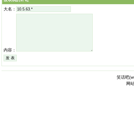
大名：
内容：
笑话吧(
w
网