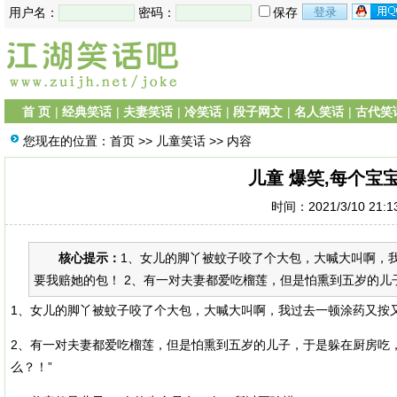
用户名：
密码：
保存
首 页
|
经典笑话
|
夫妻笑话
|
冷笑话
|
段子网文
|
名人笑话
|
古代笑
您现在的位置：
首页
>>
儿童笑话
>> 内容
儿童 爆笑,每个宝
时间：2021/3/10 21:
核心提示：
1、女儿的脚丫被蚊子咬了个大包，大喊大叫啊，
要我赔她的包！ 2、有一对夫妻都爱吃榴莲，但是怕熏到五岁的儿子
1、女儿的脚丫被蚊子咬了个大包，大喊大叫啊，我过去一顿涂药又按
2、有一对夫妻都爱吃榴莲，但是怕熏到五岁的儿子，于是躲在厨房吃
么？！”