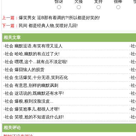
惊讶
欠揍
支持
很棒
上一篇：
爆笑男女 逗B那有着调的?!所以都是好笑的!
下一篇：
民间 都是经典人物,笑喷好几回!
相关文章
·
社会 幽默逗语,有笑有理又逗人
·
社
·
社会 哈哈,幽默的有点过了火!
·
社
·
社会 嘿嘿,这个...就有点不淡定啦!
·
社
·
社会 爆囧恼人的损货
·
社
·
社会 生活爆笑,十分无语,笑到石化
·
社
·
社会 有意思,别样的幽默讽刺
·
社
·
社会 这话说的,既幽默还有水平!
·
社
·
社会 爆糗,糗到没脸没皮...
·
社
·
社会 爆笑尬事儿,都很人才呀!
·
社
·
社会 笑喷,尬的不知道说什么好!
·
社
相关评论