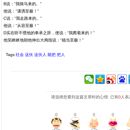
B说：“我骑马来的。”
他说：“潇洒至极！”
C说：“我走路来的。”
他说：“从容至极！”
D实在听不惯他的奉承之辞，便说：“我爬着来的！”
他笑眯眯地朝他伸出大拇指说：“稳当至极！”
Tags:
社会
这伙
这伙人
能把
把人
请选择您看到这篇文章时的心情: 已有
0
人表
0
0
0
0