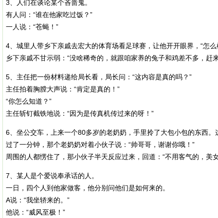
3、人们在谈论某个吝啬鬼。
有人问：“谁在他家吃过饭？”
一人说：“苍蝇！”
4、城里人带乡下亲戚去宏大的体育场看足球赛，让他开开眼界，“怎么
乡下亲戚不甘示弱：“没啥稀奇的，就跟咱家养的兔子和鸡差不多，赶来
5、主任把一份材料递给局长看，局长问：“这内容是真的吗？”
主任拍着胸膛大声说：“肯定是真的！”
“你怎么知道？”
主任斩钉截铁地说：“因为是传真机传过来的呀！”
6、坐公交车，上来一个80多岁的老奶奶，手里拎了大包小包的东西。
过了一分钟，那个老奶奶对着小伙子说：“帅哥哥，谢谢你哦！”
周围的人都愣住了，那小伙子半天反应过来，回道：“不用客气的，美女
7、某人是个爱说奉承话的人。
一日，四个人到他家做客，他分别问他们是如何来的。
A说：“我坐轿来的。”
他说：“威风至极！”