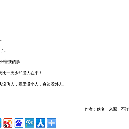
烟。
死了。
一张善变的脸。
天比一天少却没人在乎！
头没仇人，圈里没小人，身边没外人。
作者：佚名 来源：不详