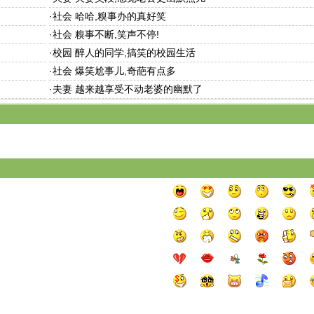
·
社会 哈哈,糗事办的真好笑
·
社会 糗事不断,笑声不停!
·
校园 醉人的同学,搞笑的校园生活
·
社会 爆笑尬事儿,奇葩有点多
·
夫妻 越来越享受不动老婆的幽默了