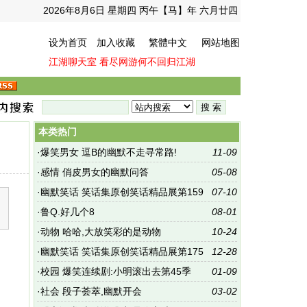
2026年8月6日 星期四 丙午【马】年 六月廿四
设为首页
加入收藏
繁體中文
网站地图
江湖聊天室
看尽网游何不回归江湖
本类热门
·
爆笑男女 逗B的幽默不走寻常路!
11-09
·
感情 俏皮男女的幽默问答
05-08
·
幽默笑话 笑话集原创笑话精品展第159
07-10
期
·
鲁Q.好几个8
08-01
·
动物 哈哈,大放笑彩的是动物
10-24
·
幽默笑话 笑话集原创笑话精品展第175
12-28
期
·
校园 爆笑连续剧:小明滚出去第45季
01-09
·
社会 段子荟萃,幽默开会
03-02