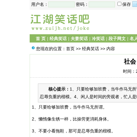
用户名：
密码：
保存
首 页
|
经典笑话
|
夫妻笑话
|
冷笑话
|
段子网文
|
名
您现在的位置：
首页
>>
经典笑话
>> 内容
社会
时间：20
核心提示：
1、只要给够加班费，当牛作马无所
忍辱负重的楷模。4、闲人是时间的旁观者，忙人是时
1、只要给够加班费，当牛作马无所谓。
2、懒惰像生锈一样，比操劳更消耗身体。
3、不要小看拖鞋，那可是忍辱负重的楷模。