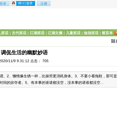
人笑话
|
古代笑话
|
江湖笑话
|
江湖文摘
|
儿童笑话
|
短信笑话
|
留言本
 调侃生活的幽默妙语
20/11/9 9:31:12 点击：
705
谓。2、懒惰像生锈一样，比操劳更消耗身体。3、不要小看拖鞋，那可是
间的掠夺者。5、有本事的谁请都没空，没本事的请谁都没空...