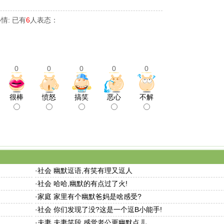
情: 已有
6
人表态：
0
0
0
0
0
很棒
愤怒
搞笑
恶心
不解
·
社会 幽默逗语,有笑有理又逗人
·
社会 哈哈,幽默的有点过了火!
·
家庭 家里有个幽默爸妈是啥感受?
·
社会 你们发现了没?这是一个逗B小能手!
·
夫妻 夫妻笑段,感觉老公更幽默点儿