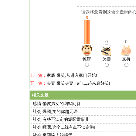
请选择您看到这篇文章时的心
6
0
0
惊讶
欠揍
支持
上一篇：
家庭 爆笑,从进入家门开始!
下一篇：
夫妻 爆笑夫妻,Ta们二起来真好笑!
相关文章
·
感情 俏皮男女的幽默问答
·
社会 爆囧,笑的你超无语...
·
社会 有些不淡定的爆囧雷事儿
·
社会 嘿嘿,这个...就有点不淡定啦!
·
社会 爆囧恼人的损货