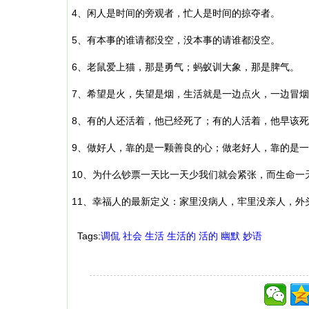
4、闲人是时间的旁观者，忙人是时间的掠夺者。
5、有本事的谁请都没空，没本事的请谁都没空。
6、老鼠爱上猫，那是勇气；蚂蚁训大象，那是脾气。
7、希望是火，失望是烟，生活就是一边点火，一边冒
8、有的人还活着，他已经死了；有的人活着，他早该
9、做好人，靠的是一颗善良的心；做老好人，靠的是
10、为什么钞票一天比一天少我们就会紧张，而生命一
11、幸福人的最新定义：家里没病人，牢里没亲人，外
Tags:
调侃
社会
生活
生活的
活的
幽默
妙语