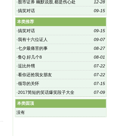
·
股市证券 幽默说股,都是伤心处
12-28
·
搞笑对话
09-15
本类推荐
·
搞笑对话
09-15
·
我有十六位证人
09-07
·
七夕最痛苦的事
08-27
·
鲁Q.好几个8
08-01
·
逗比外甥
07-22
·
看你还抢我女朋友
07-22
·
领导的关怀
07-15
·
2017简短的笑话爆笑段子大全
07-09
本类固顶
没有