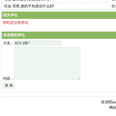
·
社会 笑喷,尬的不知道说什么好!
·
社
相关评论
暂时还没有评论
发表我的评论
大名：
内容：
笑话吧(
w
网