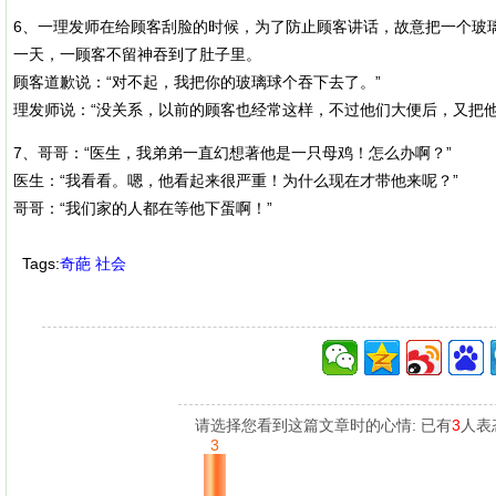
6、一理发师在给顾客刮脸的时候，为了防止顾客讲话，故意把一个玻
一天，一顾客不留神吞到了肚子里。
顾客道歉说：“对不起，我把你的玻璃球个吞下去了。”
理发师说：“没关系，以前的顾客也经常这样，不过他们大便后，又把他
7、哥哥：“医生，我弟弟一直幻想著他是一只母鸡！怎么办啊？”
医生：“我看看。嗯，他看起来很严重！为什么现在才带他来呢？”
哥哥：“我们家的人都在等他下蛋啊！”
Tags:
奇葩
社会
请选择您看到这篇文章时的心情: 已有
3
人表
3