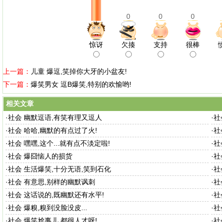
0
0
0
惊讶
欠揍
支持
很棒
上一篇：
儿童 爆逗,笑掉你大牙的小盆友!
下一篇：
爆笑男女 逗B爆笑,特别的欢愉哟!
相关文章
·
社会 幽默逗语,有笑有理又逗人
·
社
·
社会 哈哈,幽默的有点过了火!
·
社
·
社会 嘿嘿,这个...就有点不淡定啦!
·
社
·
社会 爆囧恼人的损货
·
社
·
社会 生活爆笑,十分无语,笑到石化
·
社
·
社会 有意思,别样的幽默讽刺
·
社
·
社会 这话说的,既幽默还有水平!
·
社
·
社会 爆糗,糗到没脸没皮...
·
社
·
社会 爆笑尬事儿,都很人才呀!
·
社