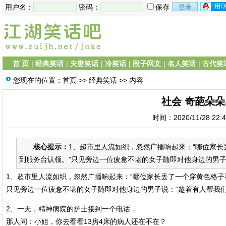
用户名：
密码：
保存
首 页
|
经典笑话
|
夫妻笑话
|
冷笑话
|
段子网文
|
名人笑话
|
古代笑
您现在的位置：
首页
>>
经典笑话
>> 内容
社会 奇葩朵朵
时间：2020/11/28 22:
核心提示：
1、超市里人流如织，忽然广播响起来：“哪位家
到服务台认领。”只见旁边一位疲惫不堪的女子随即对他身边的男子说
1、超市里人流如织，忽然广播响起来：“哪位家长丢了一个穿黄色格子
只见旁边一位疲惫不堪的女子随即对他身边的男子说：“趁着有人帮我们
2、一天，精神病院的护士接到一个电话．
那人问：小姐，你去看看13房4床的病人还在不在？