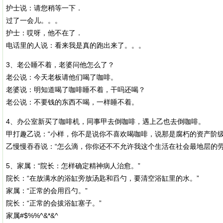
护士说：请您稍等一下．
过了一会儿。。。
护士：哎呀，他不在了．
电话里的人说：看来我是真的跑出来了。。。
3、老公睡不着，老婆问他怎么了？
老公说：今天老板请他们喝了咖啡。
老婆说：明知道喝了咖啡睡不着，干吗还喝？
老公说：不要钱的东西不喝，一样睡不着。
4、办公室新买了咖啡机，同事甲去倒咖啡，遇上乙也去倒咖啡。
甲打趣乙说：“小样，你不是说你不喜欢喝咖啡，说那是腐朽的资产阶级
乙慢慢吞吞说：“怎么滴，你你还不不允许我这个生活在社会最地层的
5、家属：“院长：怎样确定精神病人治愈。”
院长：“在放满水的浴缸旁放汤匙和舀勺，要清空浴缸里的水。”
家属：“正常的会用舀勺。”
院长：“正常的会拔浴缸塞子。”
家属#$%%^&*&^