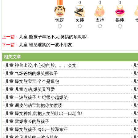
0
0
0
惊讶
欠揍
支持
很棒
上一篇：
儿童 熊孩子年纪不大,笑搞的顶呱呱!
下一篇：
儿童 谁见谁笑的一波小朋友
相关文章
·
儿童 神兽出没,小心你的脸。。。会笑!
·
儿
·
儿童 气坏爸妈的爆笑熊孩子
·
儿
·
儿童 爆笑熊宝宝,个个是逗包
·
儿
·
儿童 儿童连萌,爆笑又可爱
·
儿
·
儿童 一波熊孩子,年纪很小越爆笑
·
儿
·
儿童 调皮的萌宝能把你笑喷喽
·
儿
·
儿童 爆笑神兽,能把人笑的吐出一口老血!
·
儿
·
儿童 雷爆家长的熊孩子
·
儿
·
儿童 爆笑熊孩子,冷出一脸瀑布汗
·
儿
·
儿童 谁见谁笑的一波小朋友
·
儿