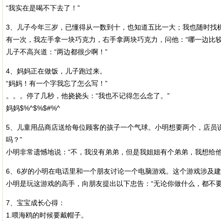
“我实在是喝不下去了！”
3、儿子今年三岁，已懂得从一数到十，也知道五比一大；我也随时找
有一次，我左手拿一块巧克力，右手拿两块巧克力，问他：“哪一边比较
儿子不高兴道：“两边都很少啊！”
4、妈妈正在做饭，儿子跑过来。
“妈妈！有一个字我忘了怎么写！”
。。。停了几秒，他挠挠头：“我也不记得怎么念了。”
妈妈$%^$%$#%^
5、儿童用品商店送给每位顾客的孩子一个气球。小明想要两个，店员
吗？”
小明非常遗憾地说：“不，我没有弟弟，但是我姐姐有个弟弟，我想给他
6、6岁的小明在电话里和一个朋友讨论一个电脑游戏。这个游戏涉及
小明是玩这游戏的高手，向朋友提出以下忠告：“无论你做什么，都不
7、宝宝成长心得：
1.喂海鸥的时候要戴帽子。