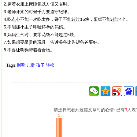
2.穿着衣服上床睡觉既方便又省时。
3.老师牙疼的时候千万要遵守纪律。
4.吃点心不能一次吃太多，饼干不能超过15块，蛋糕不能超过4个。
5.不能抓小虫子吓唬怀孕的妈妈。
6.妈妈生气时，要零花钱不能超过5块。
7.如果想要昂贵的玩具，告诉爷爷比告诉爸爸要好。
8.不要让狗狗帮着看食物。
Tags:
别看
儿童
孩子
轻松
请选择您看到这篇文章时的心情: 已有
3
人表
3