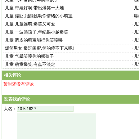
·
儿童 带娃好啊,带出爆笑一大堆
·
儿
·
儿童 爆囧,很能挑动你情绪的小萌宝
·
爆
·
儿童 儿童连萌,爆笑又可爱
·
儿
·
儿童 一波熊孩子,年纪很小越爆笑
·
儿
·
儿童 调皮的萌宝能把你笑喷喽
·
儿
·
爆笑男女 爆逗闺蜜,笑的停不下来呢!
·
儿
·
儿童 气晕笑喷你的熊孩子
·
儿
·
儿童 萌童爆笑,有点不淡定
·
儿
相关评论
暂时还没有评论
发表我的评论
大名：