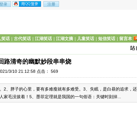
人笑话
|
古代笑话
|
江湖笑话
|
江湖文摘
|
儿童笑话
|
短信笑话
|
留言本
脑回路清奇的幽默妙段串串烧
21/3/10 21:12:58 点击：
569
。2、胖子的心里，要有多难瘦就有多难受。3、失眠，是白昼的追求，还
家毛没拔着！5、墨菲定理就是我国的一句俗语：关键时刻掉...