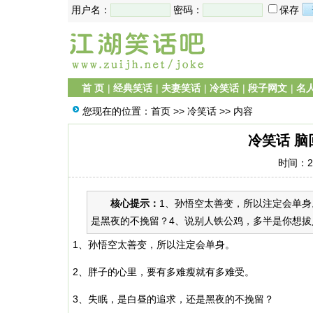
用户名：
密码：
保存
首 页
|
经典笑话
|
夫妻笑话
|
冷笑话
|
段子网文
|
名
您现在的位置：
首页
>>
冷笑话
>> 内容
冷笑话 
时间：20
核心提示：
1、孙悟空太善变，所以注定会单身
是黑夜的不挽留？4、说别人铁公鸡，多半是你想拔人
1、孙悟空太善变，所以注定会单身。
2、胖子的心里，要有多难瘦就有多难受。
3、失眠，是白昼的追求，还是黑夜的不挽留？