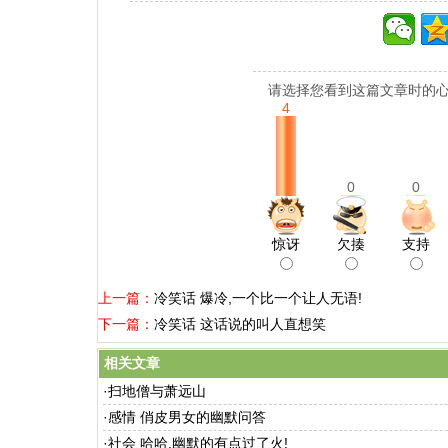
请选择您看到这篇文章时的心
4
0
0
惊讶
欠揍
支持
上一篇：
冷笑话 爆冷,一个比一个让人无语!
下一篇：
冷笑话 这话说的叫人直想笑
相关文章
·
扫地僧与萧远山
·
感情 俏皮男女的幽默问答
·
社会 哈哈,幽默的有点过了火!