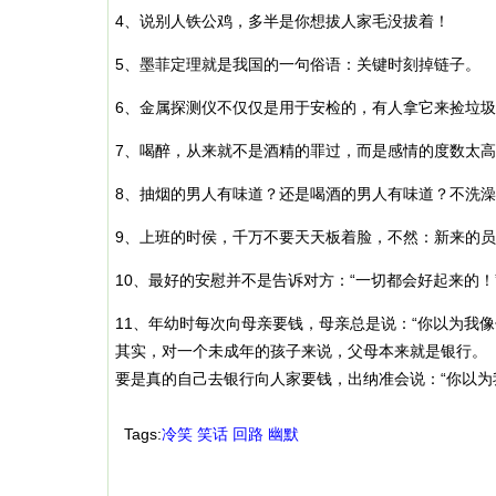
4、说别人铁公鸡，多半是你想拔人家毛没拔着！
5、墨菲定理就是我国的一句俗语：关键时刻掉链子。
6、金属探测仪不仅仅是用于安检的，有人拿它来捡垃
7、喝醉，从来就不是酒精的罪过，而是感情的度数太
8、抽烟的男人有味道？还是喝酒的男人有味道？不洗
9、上班的时侯，千万不要天天板着脸，不然：新来的
10、最好的安慰并不是告诉对方：“一切都会好起来的！
11、年幼时每次向母亲要钱，母亲总是说：“你以为我像
其实，对一个未成年的孩子来说，父母本来就是银行。
要是真的自己去银行向人家要钱，出纳准会说：“你以为
Tags:
冷笑
笑话
回路
幽默