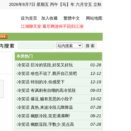
2026年8月7日 星期五 丙午【马】年 六月廿五 立秋
设为首页
加入收藏
繁體中文
网站地图
江湖聊天室
看尽网游何不回归江湖
本类热门
·
冷笑话 巨冷的笑段,好笑又好玩
01-28
·
冷笑话 啥也不说了,戳开自己笑吧
12-12
·
冷笑话 特别的冷,你感受下
12-19
·
冷笑话 有讽刺有自嘲的高冷笑段
09-03
·
冷笑话 爆逗,贼有意思的小段子
10-02
·
冷笑话 真热,来波冷段儿降降温
07-28
·
冷笑话 幽默冷段,笑意满满啊!
08-21
·
冷笑话 幽默逗段,字数少,笑点高
07-28