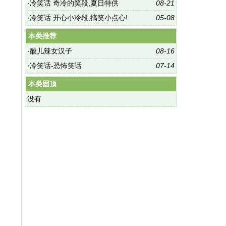
·
冷笑话 奇冷的笑段,夏日特供
08-21
·
冷笑话 开心小冷段,搞笑小点心!
05-08
本类推荐
·
酸儿辣女汉子
08-16
·
冷笑话-恐怖笑话
07-14
本类固顶
没有