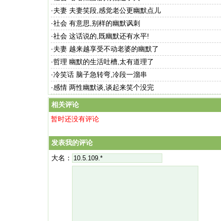
·
夫妻 夫妻笑段,感觉老公更幽默点儿
·
社会 有意思,别样的幽默讽刺
·
社会 这话说的,既幽默还有水平!
·
夫妻 越来越享受不动老婆的幽默了
·
哲理 幽默的生活吐槽,太有道理了
·
冷笑话 脑子急转弯,冷段一溜串
·
感情 两性幽默谈,谈起来笑个没完
相关评论
暂时还没有评论
发表我的评论
大名：