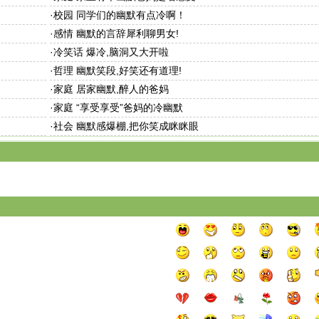
·
校园 同学们的幽默有点冷啊！
·
感情 幽默的言辞犀利聊男女!
·
冷笑话 爆冷,脑洞又大开啦
·
哲理 幽默笑段,好笑还有道理!
·
家庭 居家幽默,醉人的爸妈
·
家庭 “享受享受”爸妈的冷幽默
·
社会 幽默感爆棚,把你笑成眯眯眼