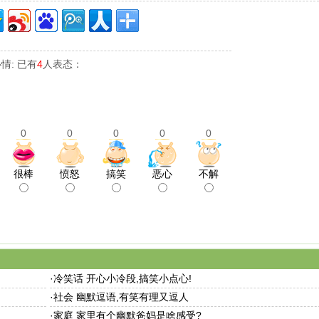
情: 已有
4
人表态：
0
0
0
0
0
很棒
愤怒
搞笑
恶心
不解
·
冷笑话 开心小冷段,搞笑小点心!
·
社会 幽默逗语,有笑有理又逗人
·
家庭 家里有个幽默爸妈是啥感受?