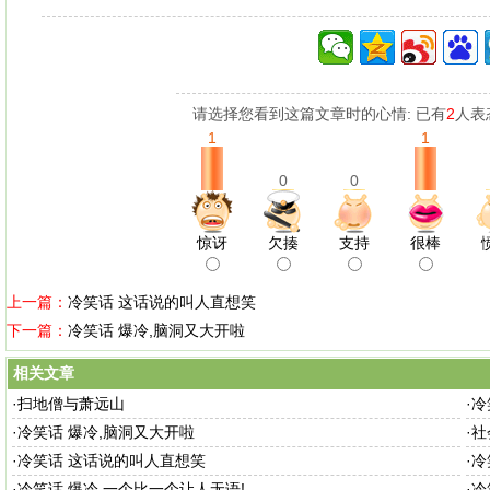
请选择您看到这篇文章时的心情: 已有
2
人表
1
1
0
0
惊讶
欠揍
支持
很棒
上一篇：
冷笑话 这话说的叫人直想笑
下一篇：
冷笑话 爆冷,脑洞又大开啦
相关文章
·
扫地僧与萧远山
·
冷
·
冷笑话 爆冷,脑洞又大开啦
·
社
·
冷笑话 这话说的叫人直想笑
·
冷
·
冷笑话 爆冷,一个比一个让人无语!
·
冷