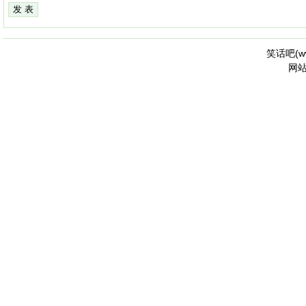
笑话吧(
w
网