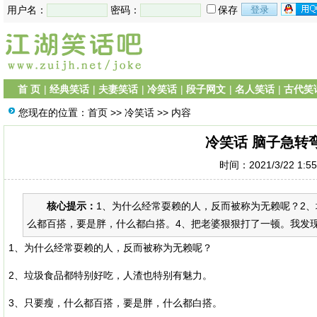
用户名：
密码：
保存
首 页
|
经典笑话
|
夫妻笑话
|
冷笑话
|
段子网文
|
名人笑话
|
古代笑
您现在的位置：
首页
>>
冷笑话
>> 内容
冷笑话 脑子急转
时间：2021/3/22 1:5
核心提示：
1、为什么经常耍赖的人，反而被称为无赖呢？2
么都百搭，要是胖，什么都白搭。4、把老婆狠狠打了一顿。我发现自
1、为什么经常耍赖的人，反而被称为无赖呢？
2、垃圾食品都特别好吃，人渣也特别有魅力。
3、只要瘦，什么都百搭，要是胖，什么都白搭。