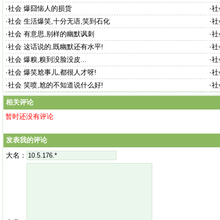
·
社会 爆囧恼人的损货
·
社
·
社会 生活爆笑,十分无语,笑到石化
·
社
·
社会 有意思,别样的幽默讽刺
·
社
·
社会 这话说的,既幽默还有水平!
·
社
·
社会 爆糗,糗到没脸没皮...
·
社
·
社会 爆笑尬事儿,都很人才呀!
·
社
·
社会 笑喷,尬的不知道说什么好!
·
社
相关评论
暂时还没有评论
发表我的评论
大名：