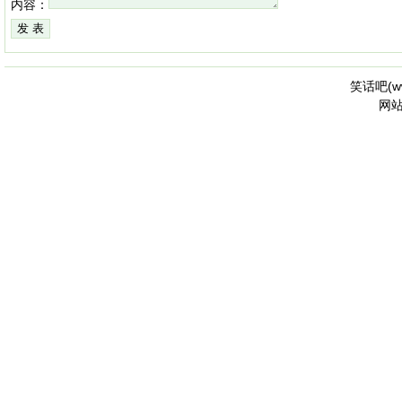
内容：
笑话吧(
w
网