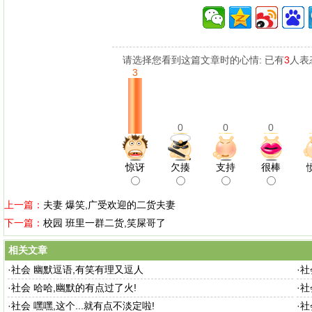
请选择您看到这篇文章时的心情: 已有
3
人表
3
0
0
0
惊讶
欠揍
支持
很棒
上一篇：
夫妻 爆笑,广受欢迎的二货夫妻
下一篇：
校园 班里一群二货,笑屎哥了
相关文章
·
社会 幽默逗语,有笑有理又逗人
·
社
·
社会 哈哈,幽默的有点过了火!
·
社
·
社会 嘿嘿,这个...就有点不淡定啦!
·
社