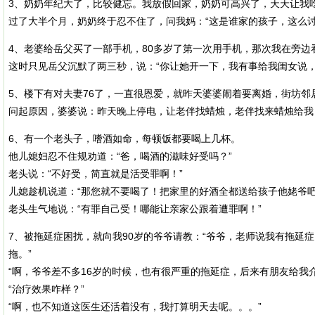
3、奶奶年纪大了，比较健忘。我放假回家，奶奶可高兴了，天天让我
过了大半个月，奶奶终于忍不住了，问我妈：“这是谁家的孩子，这么讨
4、老婆给岳父买了一部手机，80多岁了第一次用手机，那次我在旁边
这时只见岳父沉默了两三秒，说：“你让她开一下，我有事给我闺女说，
5、楼下有对夫妻76了，一直很恩爱，就昨天婆婆闹着要离婚，街坊邻
问起原因，婆婆说：昨天晚上停电，让老伴找蜡烛，老伴找来蜡烛给我
6、有一个老头子，嗜酒如命，每顿饭都要喝上几杯。
他儿媳妇忍不住规劝道：“爸，喝酒的滋味好受吗？”
老头说：“不好受，简直就是活受罪啊！”
儿媳趁机说道：“那您就不要喝了！把家里的好酒全都送给孩子他姥爷吧
老头生气地说：“有罪自己受！哪能让亲家公跟着遭罪啊！”
7、被拖延症困扰，就向我90岁的爷爷请教：“爷爷，老师说我有拖延
拖。”
“啊，爷爷差不多16岁的时候，也有很严重的拖延症，后来有朋友给我
“治疗效果咋样？”
“啊，也不知道这医生还活着没有，我打算明天去呢。。。”