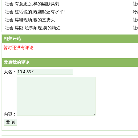
·
社会 有意思,别样的幽默讽刺
·
社
·
社会 这话说的,既幽默还有水平!
·
冷
·
社会 爆糗现场,糗的直挠头
·
社
·
社会 爆囧,尬事频现,笑的灿烂
·
社
相关评论
暂时还没有评论
发表我的评论
大名：
内容：