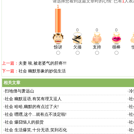
请选择您看到这篇文章时的心情: 已有
1
人表
1
0
0
0
惊讶
欠揍
支持
很棒
上一篇：
夫妻 唉,被老婆气的肝疼!!!
下一篇：
社会 幽默形象的妙侃生活
相关文章
·
扫地僧与萧远山
·
冷
·
社会 幽默逗语,有笑有理又逗人
·
社
·
社会 哈哈,幽默的有点过了火!
·
社
·
社会 嘿嘿,这个...就有点不淡定啦!
·
社
·
社会 爆囧恼人的损货
·
社
·
社会 生活爆笑,十分无语,笑到石化
·
社