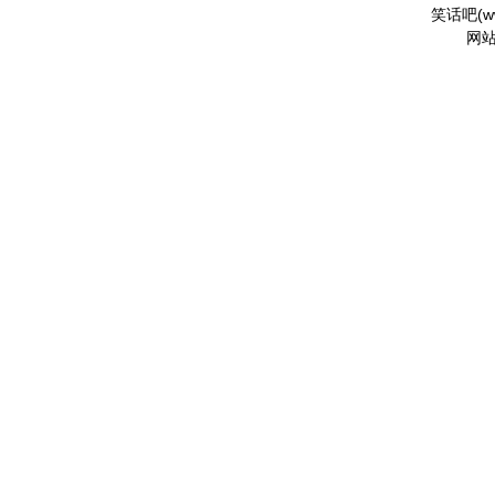
笑话吧(
w
网