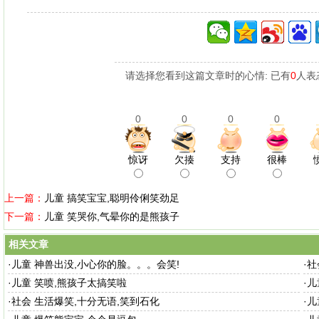
请选择您看到这篇文章时的心情: 已有
0
人表
0
0
0
0
惊讶
欠揍
支持
很棒
上一篇：
儿童 搞笑宝宝,聪明伶俐笑劲足
下一篇：
儿童 笑哭你,气晕你的是熊孩子
相关文章
·
儿童 神兽出没,小心你的脸。。。会笑!
·
社
·
儿童 笑喷,熊孩子太搞笑啦
·
儿
·
社会 生活爆笑,十分无语,笑到石化
·
儿