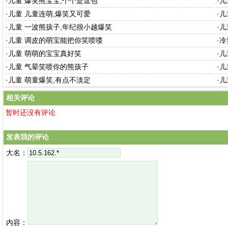
·
儿童 爆笑熊宝宝,个个是逗包
·
儿
·
儿童 儿童连萌,爆笑又可爱
·
儿
·
儿童 一波熊孩子,年纪很小越爆笑
·
儿
·
儿童 调皮的萌宝能把你笑喷喽
·
冷
·
儿童 萌萌的宝宝真好笑
·
儿
·
儿童 气晕笑喷你的熊孩子
·
儿
·
儿童 萌童爆笑,有点不淡定
·
儿
相关评论
暂时还没有评论
发表我的评论
大名：
内容：