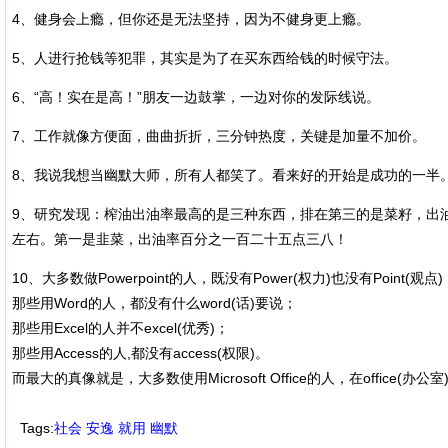
4、健身会上瘾，但你还是无法坚持，因为不健身更上瘾。
5、人进行抢钱等犯罪，其实是为了在买东西给钱的时候守法。
6、“高！实在是高！”朋友一边鼓掌，一边对你的发际线说。
7、工作就像方便面，曲曲折折，三分钟热度，关键是加量不加价。
8、我说我想当幽默大师，所有人都笑了。看来好的开始是成功的一半
9、研究发现：榨油出油率最高的是三种东西，排在第三的是菜籽，出
左右。第一是韭菜，出油率百分之一百二十五点三八！
10、大多数做Powerpoint的人，既没有Power(权力)也没有Point(观点)
那些用Word的人，都没有什么word(话)要说；
那些用Excel的人并不excel(优秀)；
那些用Access的人,都没有access(权限)。
而最大的真像就是，大多数使用Microsoft Office的人，在office(办公室
Tags:
社会
安逸
就用
幽默