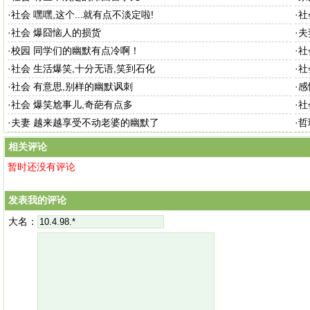
·
社会 嘿嘿,这个...就有点不淡定啦!
·
社
·
社会 爆囧恼人的损货
·
夫
·
校园 同学们的幽默有点冷啊！
·
社
·
社会 生活爆笑,十分无语,笑到石化
·
社
·
社会 有意思,别样的幽默讽刺
·
感
·
社会 爆笑尬事儿,奇葩有点多
·
社
·
夫妻 越来越享受不动老婆的幽默了
·
哲
相关评论
暂时还没有评论
发表我的评论
大名：