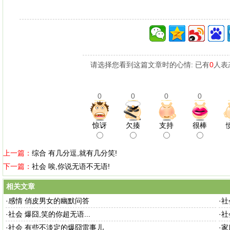
请选择您看到这篇文章时的心情: 已有
0
人表
0
0
0
0
惊讶
欠揍
支持
很棒
上一篇：
综合 有几分逗,就有几分笑!
下一篇：
社会 唉,你说无语不无语!
相关文章
·
感情 俏皮男女的幽默问答
·
社
·
社会 爆囧,笑的你超无语...
·
社
·
社会 有些不淡定的爆囧雷事儿
·
家