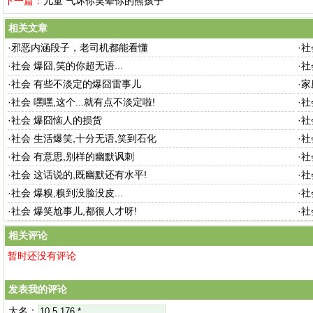
下一篇：
儿童 气坏你笑晕你的熊孩子
相关文章
·
邪恶内涵段子，老司机都能看懂
·
社
·
社会 爆囧,笑的你超无语...
·
社
·
社会 有些不淡定的爆囧雷事儿
·
家
·
社会 嘿嘿,这个...就有点不淡定啦!
·
社
·
社会 爆囧恼人的损货
·
社
·
社会 生活爆笑,十分无语,笑到石化
·
社
·
社会 有意思,别样的幽默讽刺
·
社
·
社会 这话说的,既幽默还有水平!
·
社
·
社会 爆糗,糗到没脸没皮...
·
社
·
社会 爆笑尬事儿,都很人才呀!
·
社
相关评论
暂时还没有评论
发表我的评论
大名：