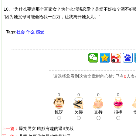
10、“为什么要追那个富家女？为什么想谈恋爱？是烟不好抽？酒不好
“因为她父母可能会给我一百万，让我离开她女儿。”
Tags:
社会
什么
感受
请选择您看到这篇文章时的心情: 已有
0
人表
0
0
0
0
惊讶
欠揍
支持
很棒
上一篇：
爆笑男女 幽默有趣的逗B笑段