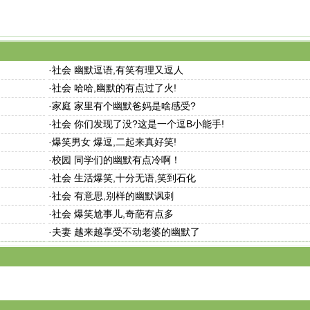
·
社会 幽默逗语,有笑有理又逗人
·
社会 哈哈,幽默的有点过了火!
·
家庭 家里有个幽默爸妈是啥感受?
·
社会 你们发现了没?这是一个逗B小能手!
·
爆笑男女 爆逗,二起来真好笑!
·
校园 同学们的幽默有点冷啊！
·
社会 生活爆笑,十分无语,笑到石化
·
社会 有意思,别样的幽默讽刺
·
社会 爆笑尬事儿,奇葩有点多
·
夫妻 越来越享受不动老婆的幽默了