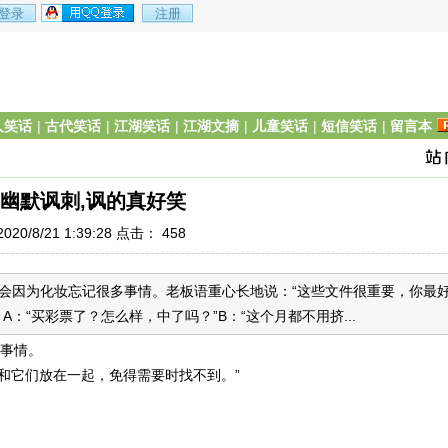
人笑话
|
古代笑话
|
江湖笑话
|
江湖文摘
|
儿童笑话
|
短信笑话
|
留言本
 幽默讽刺,讽的真好笑
20/8/21 1:39:28 点击：
458
会因为化妆忘记很多事情。老板语重心长地说：“这些文件很重要，你最
：“买彩票了？怎么样，中了吗？”B：“这个月都不用挤...
多事情。
和它们放在一起，免得需要时找不到。”