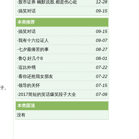
·
股市证券 幽默说股,都是伤心处
12-28
·
搞笑对话
09-15
本类推荐
·
搞笑对话
09-15
·
我有十六位证人
09-07
·
七夕最痛苦的事
08-27
·
鲁Q.好几个8
08-01
·
逗比外甥
07-22
·
看你还抢我女朋友
07-22
·
领导的关怀
07-15
袖子。
·
2017简短的笑话爆笑段子大全
07-09
本类固顶
没有