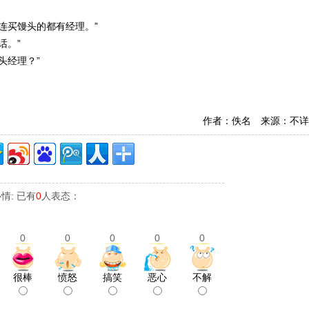
连买馒头的都有经理。”
话。”
头经理？”
作者：佚名 来源：不详
情: 已有
0
人表态：
0
0
0
0
0
很棒
愤怒
搞笑
恶心
不解