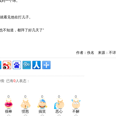
找到一个球。
门就看见他在打儿子。
也不知道，都拜了好几天了”
作者：佚名 来源：不详
情: 已有
0
人表态：
0
0
0
0
0
很棒
愤怒
搞笑
恶心
不解