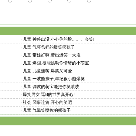
·
儿童 神兽出没,小心你的脸。。。会笑!
·
儿童 气坏爸妈的爆笑熊孩子
·
儿童 带娃好啊,带出爆笑一大堆
·
儿童 爆囧,很能挑动你情绪的小萌宝
·
儿童 儿童连萌,爆笑又可爱
·
儿童 一波熊孩子,年纪很小越爆笑
·
儿童 调皮的萌宝能把你笑喷喽
·
爆笑男女 逗B的世界真开心!
·
社会 囧事连篇,开心的笑吧
·
儿童 气晕笑喷你的熊孩子