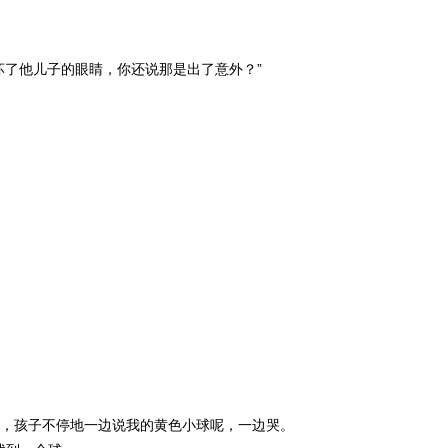
坏了他儿子的眼睛，你还说那是出了意外？”
人，孩子不停地一边说我的黄色小球呢，一边哭。