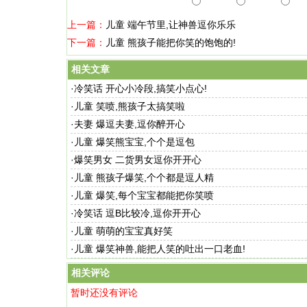
上一篇：
儿童 端午节里,让神兽逗你乐乐
下一篇：
儿童 熊孩子能把你笑的饱饱的!
相关文章
·
冷笑话 开心小冷段,搞笑小点心!
·
儿童 笑喷,熊孩子太搞笑啦
·
夫妻 爆逗夫妻,逗你醉开心
·
儿童 爆笑熊宝宝,个个是逗包
·
爆笑男女 二货男女逗你开开心
·
儿童 熊孩子爆笑,个个都是逗人精
·
儿童 爆笑,每个宝宝都能把你笑喷
·
冷笑话 逗B比较冷,逗你开开心
·
儿童 萌萌的宝宝真好笑
·
儿童 爆笑神兽,能把人笑的吐出一口老血!
相关评论
暂时还没有评论