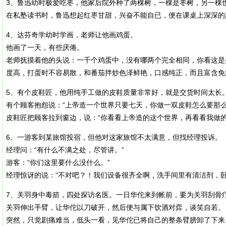
3、鲁迅幼时极爱吃枣，他家后院外种了两棵树，一棵是枣树，另一棵
在私塾读书时，鲁迅想起红枣甘甜，兴奋不能自已，便在课桌上深深的刻
4、达芬奇学幼时学画，老师让他画鸡蛋。
他画了一天，有些厌倦。
老师抚摸着他的头说：一千个鸡蛋中，没有哪两个完全相同，你看这是
度高，打蛋时不容易散，和番茄拌炒色泽鲜艳，口感纯正，而且富含免
5、有个皮鞋匠，他用纯手工做的皮鞋质量非常好，就是交货时间太长
有个顾客抱怨说：“上帝造一个世界只要七天，你做一双皮鞋怎么要那么
皮鞋匠把顾客拉到窗边，说：“你看看上帝造的这个世界，再看看我做的
6、一游客到某旅馆投宿，但他对这家旅馆不太满意，但找经理投诉。
经理问：“有什么不满之处，尽管讲。”
游客：“你们这里要什么没什么。”
经理惊讶的说：“不对吧？！我们设备很齐全啊，洗手间里有清洁剂，
7、关羽身中毒箭，四处探访名医。一日华佗来到帐前，要为关羽刮骨
关羽伸出手臂，让华佗以刀破开，然后便与属下饮酒对弈，谈笑自若。
突然，只觉剧痛难当，低头一看，见华佗已将自己的整条臂膀卸了下来