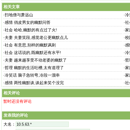
相关文章
·
扫地僧与萧远山
·
冷
·
感情 俏皮男女的幽默问答
·
社
·
社会 哈哈,幽默的有点过了火!
·
家
·
夫妻 夫妻笑段,感觉老公更幽默点儿
·
校
·
社会 有意思,别样的幽默讽刺
·
感
·
社会 这话说的,既幽默还有水平!
·
冷
·
夫妻 越来越享受不动老婆的幽默了
·
哲
·
哲理 幽默的生活吐槽,太有道理了
·
家
·
冷笑话 脑子急转弯,冷段一溜串
·
家
·
感情 两性幽默谈,谈起来笑个没完
·
社
相关评论
暂时还没有评论
发表我的评论
大名：