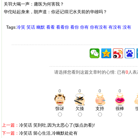
关羽大喝一声：庸医为何害我？
华佗站起身来，朗声道：你还记得汜水关前的华雄吗？
Tags:
冷笑
笑话
幽默
看看
看看你
看你
你有
你有没有
有没有
没有
请选择您看到这篇文章时的心情: 已有
0
人表
0
0
0
0
惊讶
欠揍
支持
很棒
上一篇：
冷笑话 笑到吐,因为太恶心了(饭点勿看)!
下一篇：
冷笑话 留心生活,冷幽默处处有