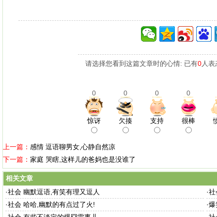
请选择您看到这篇文章时的心情: 已有
0
人表
0
0
0
0
惊讶
欠揍
支持
很棒
上一篇：
感情 逗语聊男女,心静自然凉
下一篇：
家庭 哭瞎,这样儿的爸妈也是没谁了
相关文章
·
社会 幽默逗语,有笑有理又逗人
·
社
·
社会 哈哈,幽默的有点过了火!
·
爆