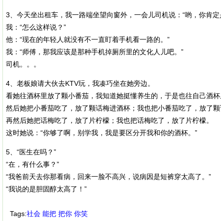
3、今天坐出租车，我一路端坐望向窗外，一会儿司机说：“哟，你肯定
我：“怎么这样说？”
他：“现在的年轻人就没有不一直盯着手机看一路的。”
我：“师傅，那我应该是那种手机掉厕所里的文化人儿吧。”
司机。。。
4、老板娘请大伙去KTV玩，我凑巧坐在她旁边。
看她往酒杯里放了颗小番茄，我知道她挺懂养生的，于是也往自己酒杯
然后她把小番茄吃了，放了颗话梅进酒杯；我也把小番茄吃了，放了颗
再然后她把话梅吃了，放了片柠檬；我也把话梅吃了，放了片柠檬。
这时她说：“你够了啊，别学我，我是要区分开我和你的酒杯。”
5、“医生在吗？”
“在，有什么事？”
“我爸前天去你那看病，回来一脸不高兴，说病因是短裤穿太高了。”
“我说的是胆固醇太高了！”
Tags:
社会
能把
把你
你笑