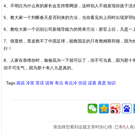
4、不明白为什么有的家长会支持禁网游，这样别人不就发现你孩子没
5、教大家一个判断春天是否到来的方法，当你看见街上同时出现穿羽
6、教给大家一个识别公司新领导能力的简单方法：新官上任，凡是一
7、很显然，里皮救不了中国足球，能救国足的只有詹姆斯邦德，因为
行！
8、人家在恭维你时，偷偷高兴一下就可以了，但不可当真，因为那十
但不可生气，因为那十有八九是真的。
Tags:
虽说
冷笑
笑话
说有
有点
有点冷
但还
还真
真是
知识
请选择您看到这篇文章时的心情: 已有
0
人表