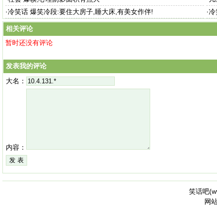
·
冷笑话 爆笑冷段:要住大房子,睡大床,有美女作伴!
·
冷
相关评论
暂时还没有评论
发表我的评论
大名：
内容：
笑话吧(
w
网