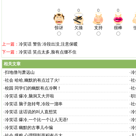
0
0
0
0
惊讶
欠揍
支持
很棒
上一篇：
冷笑话 警告:冷段出没,注意保暖
下一篇：
冷笑话 笑点太多,脸有点绷不住
相关文章
·
扫地僧与萧远山
·
冷
·
社会 哈哈,幽默的有点过了火!
·
社
·
校园 同学们的幽默有点冷啊！
·
社
·
冷笑话 爆冷,脑洞又大开啦
·
职
·
冷笑话 脑子急转弯,冷段一溜串
·
社
·
冷笑话 这话说的叫人直想笑
·
冷
·
冷笑话 爆冷,一个比一个让人无语!
·
冷
·
冷笑话 幽默的古事儿今编
·
冷
·
社会 爆糗,心理阴影面积有点大
·
儿