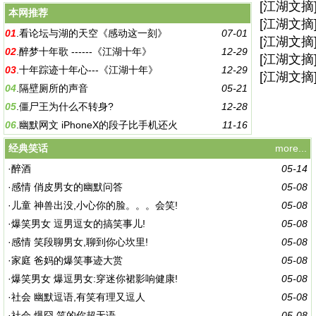
[
江湖文摘
本网推荐
[
江湖文摘
01
.
看论坛与湖的天空《感动这一刻》
07-01
[
江湖文摘
02
.
醉梦十年歌 ------《江湖十年》
12-29
[
江湖文摘
03
.
十年踪迹十年心---《江湖十年》
12-29
[
江湖文摘
04
.
隔壁厕所的声音
05-21
05
.
僵尸王为什么不转身?
12-28
06
.
幽默网文 iPhoneX的段子比手机还火
11-16
经典笑话
more...
·
醉酒
05-14
·
感情 俏皮男女的幽默问答
05-08
·
儿童 神兽出没,小心你的脸。。。会笑!
05-08
·
爆笑男女 逗男逗女的搞笑事儿!
05-08
·
感情 笑段聊男女,聊到你心坎里!
05-08
·
家庭 爸妈的爆笑事迹大赏
05-08
·
爆笑男女 爆逗男女:穿迷你裙影响健康!
05-08
·
社会 幽默逗语,有笑有理又逗人
05-08
·
社会 爆囧,笑的你超无语...
05-08