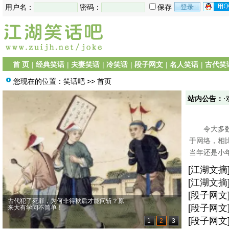
用户名：
密码：
保存
首 页
|
经典笑话
|
夫妻笑话
|
冷笑话
|
段子网文
|
名人笑话
|
古代笑
您现在的位置：
笑话吧
>> 首页
·
站内公告：
令大多数7
于网络，相
当年还是小年
[
江湖文摘
[
江湖文摘
[
段子网文
古代犯了死罪，为何非得秋后才能问斩？原
谦虚
[
段子网文
来大有学问不简单！
半段才是
[
段子网文
1
2
3