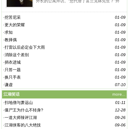
外长的公寓拜访。“您代替了富兰克林先生？”外
长问。“是接替他，没有人能够代替得了他。”杰
斐逊回答说。
·
挖苦尼采
01-09
·
更大的荣耀
01-09
·
求知
01-09
·
教择偶
01-09
·
打雷以后必定会下大雨
01-09
·
消除这个差别
01-09
·
捎衣进城
01-09
·
只答一题
01-09
·
换只手表
01-09
·
谦虚
07-10
江湖笑话
more...
·
扫地僧与萧远山
01-11
·
僵尸王为什么不转身?
12-28
·
一道大师辣评江湖
09-26
·
江湖侠客的八大绝技
09-06