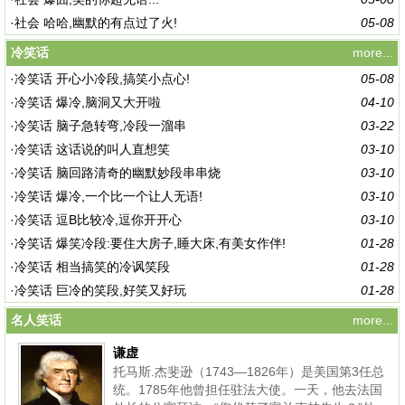
·
社会 哈哈,幽默的有点过了火!
05-08
冷笑话
more...
·
冷笑话 开心小冷段,搞笑小点心!
05-08
·
冷笑话 爆冷,脑洞又大开啦
04-10
·
冷笑话 脑子急转弯,冷段一溜串
03-22
·
冷笑话 这话说的叫人直想笑
03-10
·
冷笑话 脑回路清奇的幽默妙段串串烧
03-10
·
冷笑话 爆冷,一个比一个让人无语!
03-10
·
冷笑话 逗B比较冷,逗你开开心
03-10
·
冷笑话 爆笑冷段:要住大房子,睡大床,有美女作伴!
01-28
·
冷笑话 相当搞笑的冷讽笑段
01-28
·
冷笑话 巨冷的笑段,好笑又好玩
01-28
名人笑话
more...
谦虚
托马斯.杰斐逊（1743—1826年）是美国第3任总
统。1785年他曾担任驻法大使。一天，他去法国