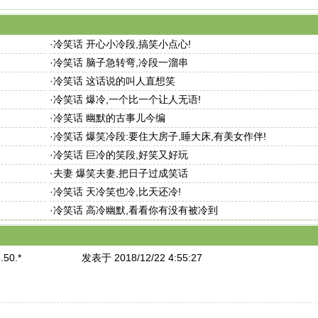
·
冷笑话 开心小冷段,搞笑小点心!
·
冷笑话 脑子急转弯,冷段一溜串
·
冷笑话 这话说的叫人直想笑
·
冷笑话 爆冷,一个比一个让人无语!
·
冷笑话 幽默的古事儿今编
·
冷笑话 爆笑冷段:要住大房子,睡大床,有美女作伴!
·
冷笑话 巨冷的笑段,好笑又好玩
·
夫妻 爆笑夫妻,把日子过成笑话
·
冷笑话 天冷笑也冷,比天还冷!
·
冷笑话 高冷幽默,看看你有没有被冷到
.50.*
发表于 2018/12/22 4:55:27