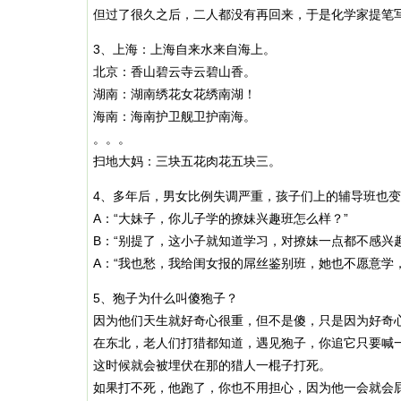
但过了很久之后，二人都没有再回来，于是化学家提笔写
3、上海：上海自来水来自海上。
北京：香山碧云寺云碧山香。
湖南：湖南绣花女花绣南湖！
海南：海南护卫舰卫护南海。
。。。
扫地大妈：三块五花肉花五块三。
4、多年后，男女比例失调严重，孩子们上的辅导班也
A：“大妹子，你儿子学的撩妹兴趣班怎么样？”
B：“别提了，这小子就知道学习，对撩妹一点都不感兴
A：“我也愁，我给闺女报的屌丝鉴别班，她也不愿意学
5、狍子为什么叫傻狍子？
因为他们天生就好奇心很重，但不是傻，只是因为好奇
在东北，老人们打猎都知道，遇见狍子，你追它只要喊
这时候就会被埋伏在那的猎人一棍子打死。
如果打不死，他跑了，你也不用担心，因为他一会就会