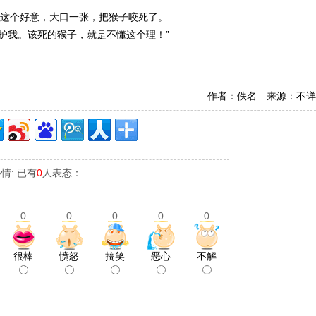
解这个好意，大口一张，把猴子咬死了。
护我。该死的猴子，就是不懂这个理！”
作者：佚名 来源：不详
情: 已有
0
人表态：
0
0
0
0
0
很棒
愤怒
搞笑
恶心
不解