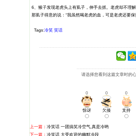
6、猴子发现老虎头上有虱子，伸手去抓。老虎却不理
那虱子得意的说：“我虽然喝老虎的血，可是老虎还要保
Tags:
冷笑
笑话
请选择您看到这篇文章时的心
0
0
0
惊讶
欠揍
支持
上一篇：
冷笑话 一团搞笑冷空气,真是冷哟
下一篇：
冷笑话 大受欢迎的幽默冷段