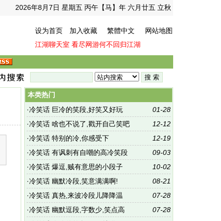
2026年8月7日 星期五 丙午【马】年 六月廿五 立秋
设为首页
加入收藏
繁體中文
网站地图
江湖聊天室
看尽网游何不回归江湖
本类热门
·
冷笑话 巨冷的笑段,好笑又好玩
01-28
·
冷笑话 啥也不说了,戳开自己笑吧
12-12
·
冷笑话 特别的冷,你感受下
12-19
·
冷笑话 有讽刺有自嘲的高冷笑段
09-03
·
冷笑话 爆逗,贼有意思的小段子
10-02
·
冷笑话 幽默冷段,笑意满满啊!
08-21
·
冷笑话 真热,来波冷段儿降降温
07-28
·
冷笑话 幽默逗段,字数少,笑点高
07-28