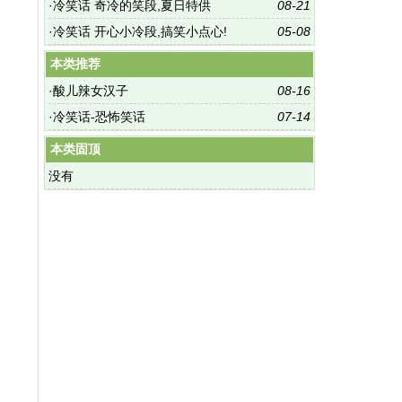
·
冷笑话 奇冷的笑段,夏日特供
08-21
·
冷笑话 开心小冷段,搞笑小点心!
05-08
本类推荐
·
酸儿辣女汉子
08-16
·
冷笑话-恐怖笑话
07-14
本类固顶
没有