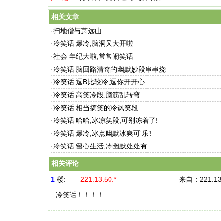
相关文章
·
扫地僧与萧远山
·
冷笑话 爆冷,脑洞又大开啦
·
社会 年纪大啦,常常闹笑话
·
冷笑话 脑回路清奇的幽默妙段串串烧
·
冷笑话 逗B比较冷,逗你开开心
·
冷笑话 高笑冷段,脑筋乱转弯
·
冷笑话 相当搞笑的冷讽笑段
·
冷笑话 哈哈,冰凉笑段,可别冻着了!
·
冷笑话 爆冷,冰点幽默冰爽可‘乐’!
·
冷笑话 留心生活,冷幽默处处有
相关评论
1
楼:
221.13.50.*
来自：
221.13
冷笑话！！！！