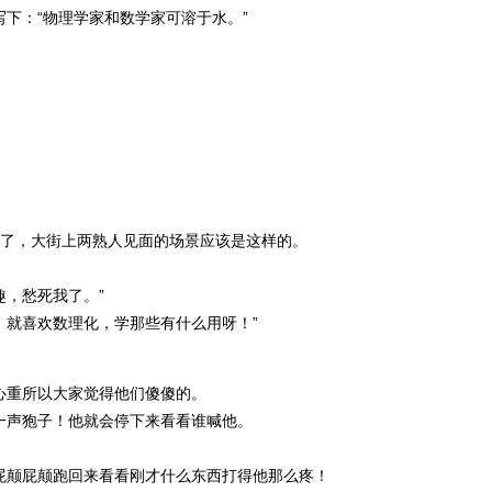
下：“物理学家和数学家可溶于水。”
变了，大街上两熟人见面的场景应该是这样的。
趣，愁死我了。”
，就喜欢数理化，学那些有什么用呀！”
心重所以大家觉得他们傻傻的。
一声狍子！他就会停下来看看谁喊他。
屁颠屁颠跑回来看看刚才什么东西打得他那么疼！