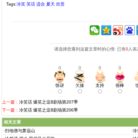
Tags:
冷笑
笑话
适合
夏天
欣赏
请选择您看到这篇文章时的心情: 已有
0
人表
0
0
0
0
惊讶
欠揍
支持
很棒
上一篇：
冷笑话 爆笑之逗B剧场第207季
下一篇：
冷笑话 爆笑之逗B剧场第206季
相关文章
·
扫地僧与萧远山
·
冷