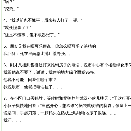
“啥？”
“挖藕。”
4、“我以前也不懂事，后来被人打了一顿。”
“就变懂事了？”
“还是不懂事，但不敢嚣张了。”
5、朋友见我在喝可乐便说：你怎么喝可乐？杀精的！
我回答：死在里面总比抛尸荒野强。。。
6、刚才又接到售楼处打来推销房子的电话，说市中心有个楼盘绿化率5
我跟他说不要了，谢谢，我住的地方绿化面积95%。
他说不可能，问我住哪个市？
我说股市，他就把电话挂了。。。
7、在小区门口买鸭脖，等候时和卖鸭脖的武汉小伙儿聊天：“干这行开
小伙子爽快地回答：“当然开心，想砍谁的脑袋就砍谁的脑袋，像皇上一
说话间，手起刀落，一颗鸭头在砧板上咕噜噜地滚了很远。。。
我汗。。。