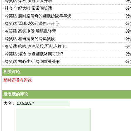
·
冷笑话 爆冷,脑洞又大开啦
·
冷
·
社会 年纪大啦,常常闹笑话
·
冷
·
冷笑话 脑回路清奇的幽默妙段串串烧
·
冷
·
冷笑话 逗B比较冷,逗你开开心
·
冷
·
冷笑话 高笑冷段,脑筋乱转弯
·
冷
·
冷笑话 相当搞笑的冷讽笑段
·
冷
·
冷笑话 哈哈,冰凉笑段,可别冻着了!
·
夫
·
冷笑话 爆冷,冰点幽默冰爽可‘乐’!
·
冷
·
冷笑话 留心生活,冷幽默处处有
·
冷
相关评论
暂时还没有评论
发表我的评论
大名：