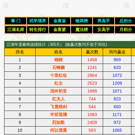
掌 门
武学境界
金富翁
银两榜
男高手
总积分
江湖名师
转生排行
金富婆
魔法榜
女高手
月积分
江湖年度麻将战绩统计（365天） (输赢次数均不低于30次)
排名
姓名
赢次数
局均赢金
1
锦鲤
1458
969
2
石蜂糖
1241
633
3
十里红妆
2864
1072
4
红尘
2523
1209
5
浅吟初音
1888
1071
6
红夫人
744
823
7
飞雪残剑
544
660
8
半世琉璃
1083
1171
9
烈如歌
2409
972
10
何以清晨
583
1065