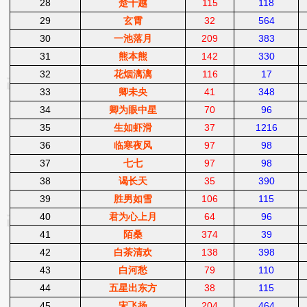
28
楚千越
115
118
29
玄霄
32
564
30
一池落月
209
383
31
熊本熊
142
330
32
花烟漓漓
116
17
33
卿未央
41
348
34
卿为眼中星
70
96
35
生如虾滑
37
1216
36
临寒夜风
97
98
37
七七
97
98
38
谒长天
35
390
39
胜男如雪
106
115
40
君为心上月
64
96
41
陌桑
374
39
42
白茶清欢
138
398
43
白河愁
79
110
44
五星出东方
38
115
45
宋飞扬
204
464