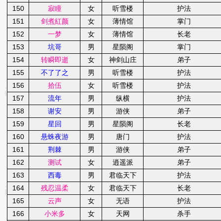
150
寂瞳
女
听雪楼
护法
151
剑煮紅颜
女
薄情馆
掌门
152
一梦
女
薄情馆
长老
153
坑哥
男
星陨阁
掌门
154
转瞬即逝
女
神剑山庄
弟子
155
不了了之
男
听雪楼
护法
156
拾伍
女
听雪楼
护法
157
流年
男
纵横
护法
158
谢安
男
游侠
弟子
159
星回
男
星陨阁
长老
160
悬蛛夜游
男
唐门
护法
161
荆棘
男
游侠
弟子
162
测试
女
逍遥派
弟子
163
西毒
男
君临天下
护法
164
残忍温柔
女
君临天下
长老
165
云声
女
无语
护法
166
小米多
女
天网
杀手