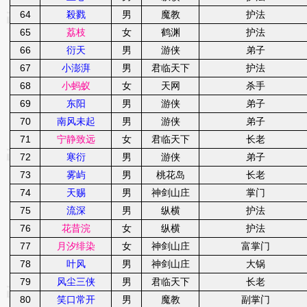
64
殺戮
男
魔教
护法
65
荔枝
女
鹤渊
护法
66
衍天
男
游侠
弟子
67
小澎湃
男
君临天下
护法
68
小蚂蚁
女
天网
杀手
69
东阳
男
游侠
弟子
70
南风未起
男
游侠
弟子
71
宁静致远
女
君临天下
长老
72
寒衍
男
游侠
弟子
73
雾屿
男
桃花岛
长老
74
天赐
男
神剑山庄
掌门
75
流深
男
纵横
护法
76
花昔浣
女
纵横
护法
77
月汐绯染
女
神剑山庄
富掌门
78
叶风
男
神剑山庄
大锅
79
风尘三侠
男
君临天下
长老
80
笑口常开
男
魔教
副掌门