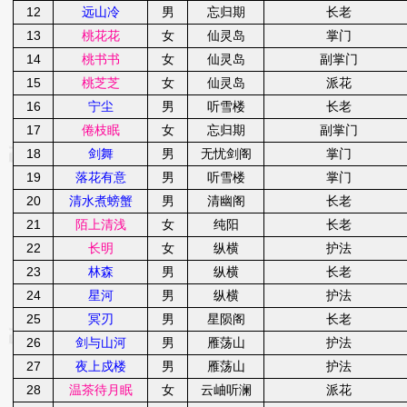
12
远山冷
男
忘归期
长老
13
桃花花
女
仙灵岛
掌门
14
桃书书
女
仙灵岛
副掌门
15
桃芝芝
女
仙灵岛
派花
16
宁尘
男
听雪楼
长老
17
倦枝眠
女
忘归期
副掌门
18
剑舞
男
无忧剑阁
掌门
19
落花有意
男
听雪楼
掌门
20
清水煮螃蟹
男
清幽阁
长老
21
陌上清浅
女
纯阳
长老
22
长明
女
纵横
护法
23
林森
男
纵横
长老
24
星河
男
纵横
护法
25
冥刃
男
星陨阁
长老
26
剑与山河
男
雁荡山
护法
27
夜上戍楼
男
雁荡山
护法
28
温茶待月眠
女
云岫听澜
派花