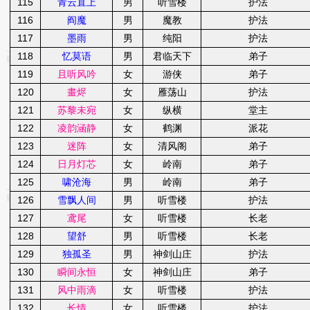
115
青云直上
男
听雪楼
护法
116
阎魔
男
魔教
护法
117
墨雨
男
纯阳
护法
118
忆莫语
男
君临天下
弟子
119
且听风吟
女
游侠
弟子
120
畫烬
女
雁荡山
护法
121
苏黎未宛
女
纵横
堂主
122
凌韵涵静
女
鹤渊
派花
123
迷阵
女
清风阁
弟子
124
日月灯芯
女
岭南
弟子
125
啸沧海
男
岭南
弟子
126
雪飘人间
男
听雪楼
护法
127
鸢尾
女
听雪楼
长老
128
望舒
男
听雪楼
长老
129
独孤圣
男
神剑山庄
护法
130
瞬间永恒
女
神剑山庄
弟子
131
风中雨滴
女
听雪楼
护法
132
长情
女
听雪楼
护法