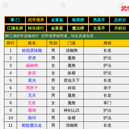
武
掌 门
武学境界
金富翁
银两榜
男高手
总积分
江湖名师
转生排行
金富婆
魔法榜
女高手
月积分
醉江湖武学进修排行 武学境界相同者，转生高者在前
排行
姓名
性别
门派
身份
1
吮指原味雞
男
清幽阁
长老
2
邪虎
男
魔教
护法
3
融融吶
女
魔教
护法
4
参宿
女
纵横
护法
5
晨光
男
君临天下
长老
6
黑匣子
女
岭南
弟子
7
无月
男
魔教
长老
8
无夜
女
魔教
掌门
9
珊瑚
女
神剑山庄
护法
10
南河
男
纵横
护法
11
蝦餃愛出走
男
清幽阁
长老