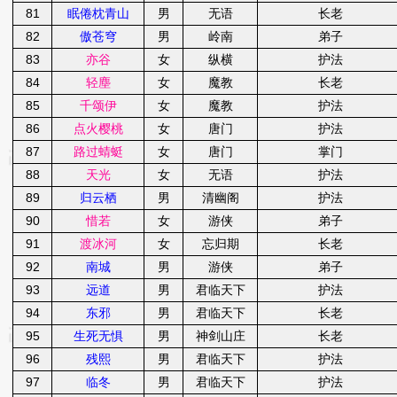
81
眠倦枕青山
男
无语
长老
82
傲苍穹
男
岭南
弟子
83
亦谷
女
纵横
护法
84
轻塵
女
魔教
长老
85
千颂伊
女
魔教
护法
86
点火樱桃
女
唐门
护法
87
路过蜻蜓
女
唐门
掌门
88
天光
女
无语
护法
89
归云栖
男
清幽阁
护法
90
惜若
女
游侠
弟子
91
渡冰河
女
忘归期
长老
92
南城
男
游侠
弟子
93
远道
男
君临天下
护法
94
东邪
男
君临天下
长老
95
生死无惧
男
神剑山庄
长老
96
残熙
男
君临天下
护法
97
临冬
男
君临天下
护法