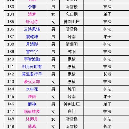
133
余罪
男
听雪楼
护法
134
清梦
女
忘归期
弟子
135
轩尼诗
女
神剑山庄
护法
136
云淡风轻
男
听雪楼
护法
137
震乾坤
男
岭南
弟子
138
月清影
男
清幽阁
护法
139
雪中字
男
纯阳
护法
140
宇智波鼬
男
纵横
护法
141
明月何时有
男
纵横
护法
142
莫道君行早
男
纵横
长老
143
豪火灭却
女
纵横
护法
144
水中花
男
纯阳
护法
145
煙雨
女
岭南
弟子
146
醉神
男
神剑山庄
弟子
147
眠蛊蝶梦
女
唐门
护法
148
沐卿月
女
听雪楼
护法
149
薄暮
女
听雪楼
长老